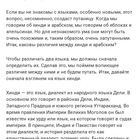
Если вы не знакомы с языками, особенно новыми, этот
вопрос, несомненно, создаст путаницу. Когда мы
говорим об хинди и арабском, мы говорим об яблоках и
апельсинах. Но для незнакомого ума они могут быть
очень похожими и, таким образом, очень запутанными.
Итак, каковы различия между хинди и арабским?
Чтобы различать два языка, мы должны сначала
определить их. Сделав это, мы поймем вопиющее
различие между ними и не будем путать. Итак, давайте
сначала взглянем на язык хинди.
Хинди — это язык, диалект из народного языка Дели. В
основном это говорят в районах Дели, Индии,
Западного Прадеша и южного региона Уттаракханд. Во
время правления Империи Великих Моголов он был
известен как урду или язык, на котором говорят в судах
империи. В принципе, Индия и Пакистан говорят на
этом диалекте, и история разделила его как
единственный диалект, помимо урду. Были сделаны и