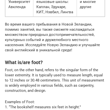
Университет
языковые школы:
и многие
Авкленда
Каплан, Эдукаре,
другие
КИТ, Нэвбил, Лингва
Во время вашего пребывания в Новой Зеландии,
помимо занятий, вы также сможете наслаждаться
множеством природных достопримечательностей,
культурных событий и дружелюбного местного
населения. Исследуйте Новую Зеландию и улучшайте
свой английский в уникальной среде!
What is/are foot?
Foot, on the other hand, refers to the singular form of the
lower extremity. It is typically used to measure length, equal
to 12 inches or 30.48 centimeters. This unit of measurement
is widely employed in various fields, such as carpentry,
construction, and design.
Examples of Foot:
1. “The bookshelf measures six feet in height.”