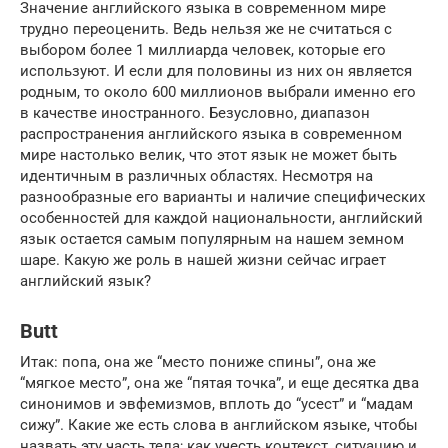
Значение английского языка в современном мире
трудно переоценить. Ведь нельзя же не считаться с
выбором более 1 миллиарда человек, которые его
используют. И если для половины из них он является
родным, то около 600 миллионов выбрали именно его
в качестве иностранного. Безусловно, диапазон
распространения английского языка в современном
мире настолько велик, что этот язык не может быть
идентичным в различных областях. Несмотря на
разнообразные его варианты и наличие специфических
особенностей для каждой национальности, английский
язык остается самым популярным на нашем земном
шаре. Какую же роль в нашей жизни сейчас играет
английский язык?
Butt
Итак: попа, она же “место пониже спины”, она же
“мягкое место”, она же “пятая точка”, и еще десятка два
синонимов и эвфемизмов, вплоть до “усест” и “мадам
сижу”. Какие же есть слова в английском языке, чтобы
назвать эту часть тела; как учесть контекст, ситуацию и