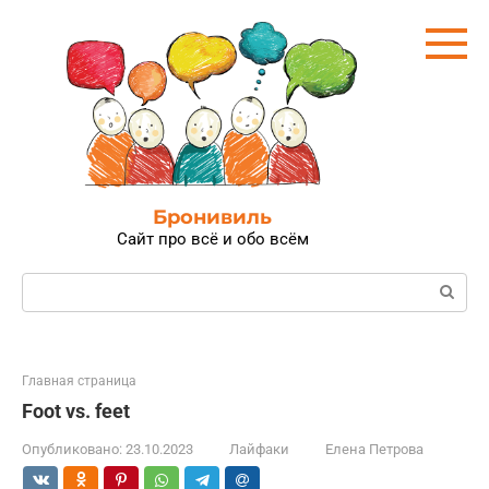
Перейти
к
контенту
Бронивиль
Сайт про всё и обо всём
Поиск:
Главная страница
Foot vs. feet
Опубликовано:
23.10.2023
Лайфаки
Елена Петрова