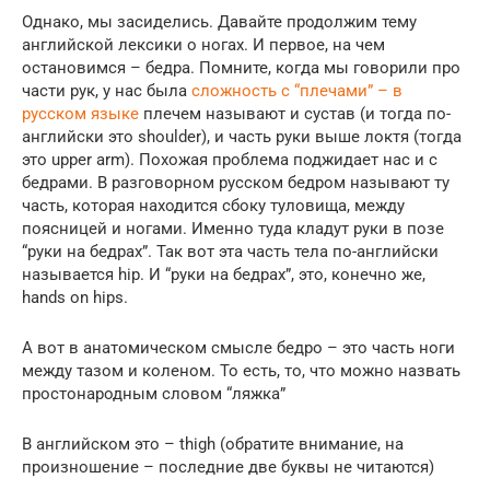
Однако, мы засиделись. Давайте продолжим тему
английской лексики о ногах. И первое, на чем
остановимся – бедра. Помните, когда мы говорили про
части рук, у нас была
сложность с “плечами” – в
русском языке
плечем называют и сустав (и тогда по-
английски это shoulder), и часть руки выше локтя (тогда
это upper arm). Похожая проблема поджидает нас и с
бедрами. В разговорном русском бедром называют ту
часть, которая находится сбоку туловища, между
поясницей и ногами. Именно туда кладут руки в позе
“руки на бедрах”. Так вот эта часть тела по-английски
называется hip. И “руки на бедрах”, это, конечно же,
hands on hips.
А вот в анатомическом смысле бедро – это часть ноги
между тазом и коленом. То есть, то, что можно назвать
простонародным словом “ляжка”
В английском это – thigh (обратите внимание, на
произношение – последние две буквы не читаются)