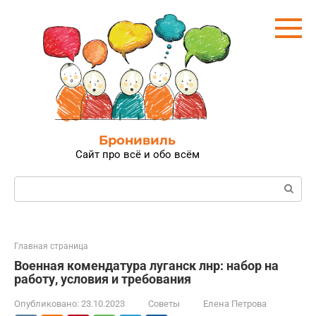
Перейти
к
контенту
Бронивиль
Сайт про всё и обо всём
Поиск:
Главная страница
Военная комендатура луганск лнр: набор на
работу, условия и требования
Опубликовано:
23.10.2023
Советы
Елена Петрова