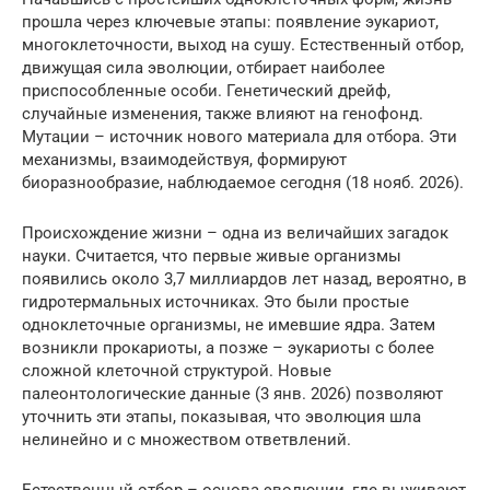
прошла через ключевые этапы: появление эукариот,
многоклеточности, выход на сушу. Естественный отбор,
движущая сила эволюции, отбирает наиболее
приспособленные особи. Генетический дрейф,
случайные изменения, также влияют на генофонд.
Мутации – источник нового материала для отбора. Эти
механизмы, взаимодействуя, формируют
биоразнообразие, наблюдаемое сегодня (18 нояб. 2026).
Происхождение жизни – одна из величайших загадок
науки. Считается, что первые живые организмы
появились около 3,7 миллиардов лет назад, вероятно, в
гидротермальных источниках. Это были простые
одноклеточные организмы, не имевшие ядра. Затем
возникли прокариоты, а позже – эукариоты с более
сложной клеточной структурой. Новые
палеонтологические данные (3 янв. 2026) позволяют
уточнить эти этапы, показывая, что эволюция шла
нелинейно и с множеством ответвлений.
Естественный отбор – основа эволюции, где выживают