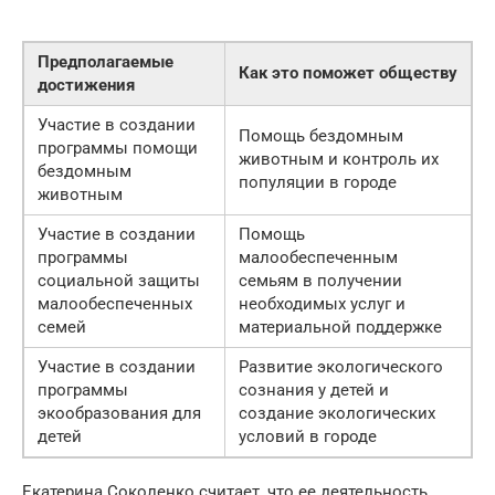
Предполагаемые
Как это поможет обществу
достижения
Участие в создании
Помощь бездомным
программы помощи
животным и контроль их
бездомным
популяции в городе
животным
Участие в создании
Помощь
программы
малообеспеченным
социальной защиты
семьям в получении
малообеспеченных
необходимых услуг и
семей
материальной поддержке
Участие в создании
Развитие экологического
программы
сознания у детей и
экообразования для
создание экологических
детей
условий в городе
Екатерина Соколенко считает, что ее деятельность