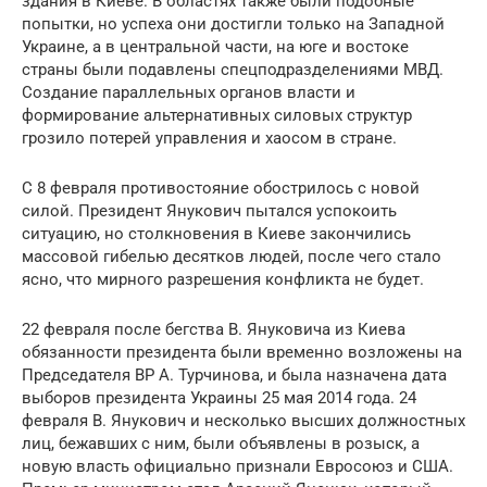
здания в Киеве. В областях также были подобные
попытки, но успеха они достигли только на Западной
Украине, а в центральной части, на юге и востоке
страны были подавлены спецподразделениями МВД.
Создание параллельных органов власти и
формирование альтернативных силовых структур
грозило потерей управления и хаосом в стране.
С 8 февраля противостояние обострилось с новой
силой. Президент Янукович пытался успокоить
ситуацию, но столкновения в Киеве закончились
массовой гибелью десятков людей, после чего стало
ясно, что мирного разрешения конфликта не будет.
22 февраля после бегства В. Януковича из Киева
обязанности президента были временно возложены на
Председателя ВР А. Турчинова, и была назначена дата
выборов президента Украины 25 мая 2014 года. 24
февраля В. Янукович и несколько высших должностных
лиц, бежавших с ним, были объявлены в розыск, а
новую власть официально признали Евросоюз и США.